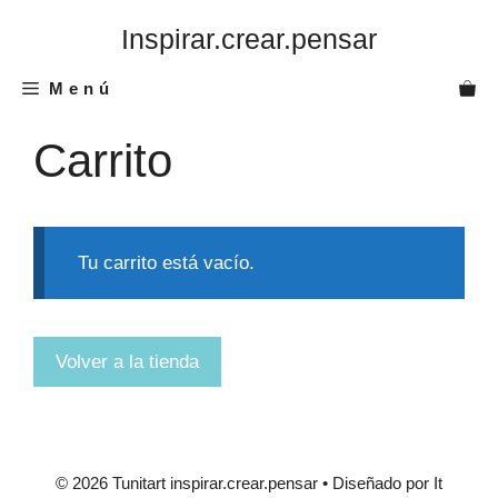
Saltar
Inspirar.crear.pensar
al
contenido
Menú
Carrito
Tu carrito está vacío.
Volver a la tienda
© 2026 Tunitart inspirar.crear.pensar • Diseñado por It