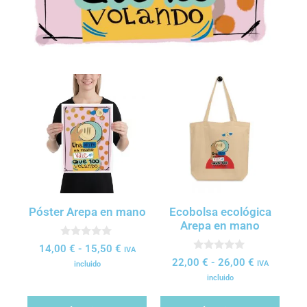
Póster Arepa en mano
Ecobolsa ecológica
Arepa en mano
0
14,00
€
-
15,50
€
IVA
d
0
22,00
€
-
26,00
€
e
IVA
incluido
d
5
e
incluido
5