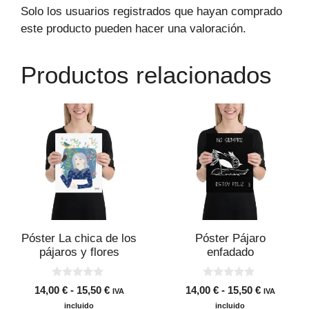
Solo los usuarios registrados que hayan comprado
este producto pueden hacer una valoración.
Productos relacionados
Este
Este
producto
producto
tiene
tiene
múltiples
múltiples
variantes.
variantes.
Las
Las
opciones
opciones
se
se
Póster La chica de los
Póster Pájaro
pueden
pueden
pájaros y flores
enfadado
elegir
elegir
en
en
0
0
Rango
Rango
14,00
€
-
15,50
€
14,00
€
-
15,50
€
IVA
IVA
d
d
la
la
de
de
e
e
incluido
incluido