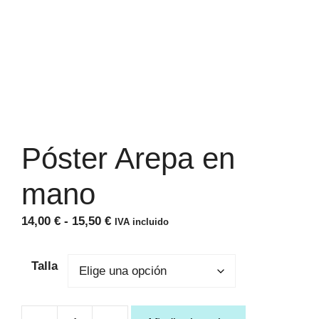
Póster Arepa en
mano
Rango
14,00
€
-
15,50
€
IVA incluido
de
precios:
Talla
desde
14,00 €
hasta