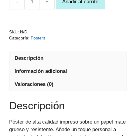
Añadir al carrito
15,50 €
Póster
Arepa
en
mano
SKU:
N/D
cantidad
Categoría:
Posters
Descripción
Información adicional
Valoraciones (0)
Descripción
Póster de alta calidad impreso sobre un papel mate
grueso y resistente. Añade un toque personal a