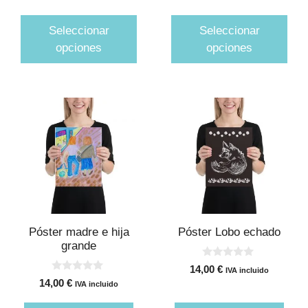
5
5
página
página
precios:
precios:
desde
desde
de
de
Seleccionar
Seleccionar
14,00 €
14,00 €
producto
producto
opciones
opciones
hasta
hasta
15,50 €
15,50 €
Póster madre e hija
Póster Lobo echado
grande
0
14,00
€
IVA incluido
d
0
14,00
€
e
IVA incluido
d
5
e
5