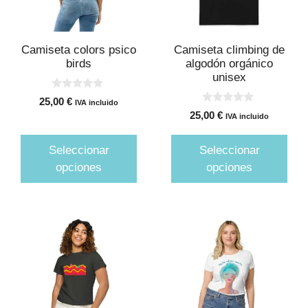
Las
Las
opciones
opciones
se
se
Camiseta colors psico
Camiseta climbing de
pueden
pueden
birds
algodón orgánico
unisex
elegir
elegir
en
en
0
25,00
€
IVA incluido
d
0
la
la
25,00
€
e
IVA incluido
d
5
página
página
e
5
de
de
Seleccionar
Seleccionar
producto
producto
opciones
opciones
Este
Este
producto
producto
tiene
tiene
múltiples
múltiples
variantes.
variantes.