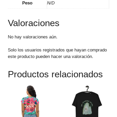
Peso
N/D
Valoraciones
No hay valoraciones aún.
Solo los usuarios registrados que hayan comprado
este producto pueden hacer una valoración.
Productos relacionados
Este
Este
producto
producto
tiene
tiene
múltiples
múltiples
variantes.
variantes.