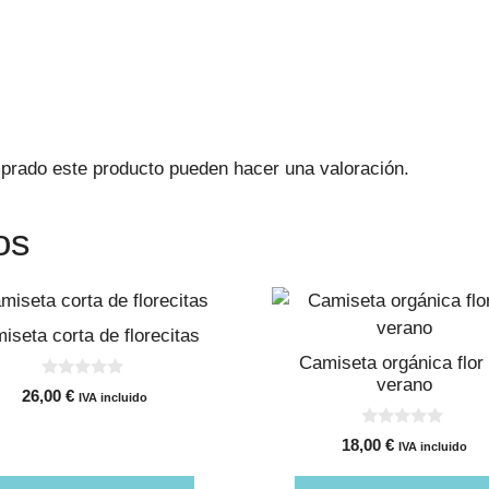
prado este producto pueden hacer una valoración.
os
Este
cto
producto
iseta corta de florecitas
tiene
Camiseta orgánica flor
ples
múltiples
verano
0
26,00
€
IVA incluido
d
tes.
variantes.
e
Las
5
0
18,00
€
IVA incluido
d
nes
opciones
e
5