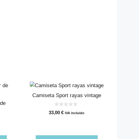
Este
producto
Camiseta Sport rayas vintage
tiene
 de
múltiples
0
33,00
€
IVA incluido
d
variantes.
e
Las
5
opciones