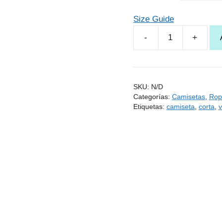
Size Guide
Camiseta
Cositas
que
alegran
SKU:
N/D
mis
Categorías:
Camisetas
,
Rop
mañanas
Etiquetas:
camiseta
,
corta
,
de
algodón
orgánico
unisex
cantidad