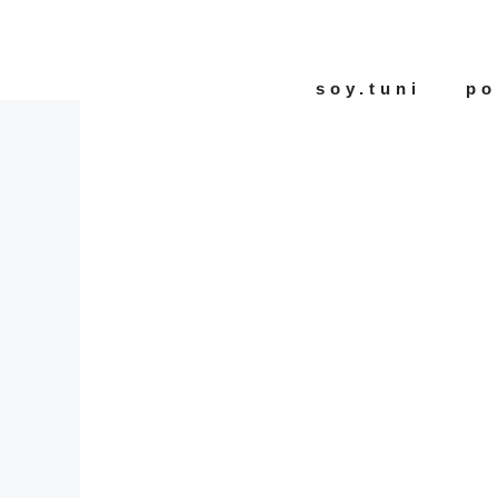
Saltar
al
contenido
soy.tuni
po