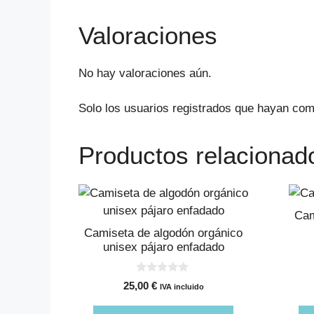
Valoraciones
No hay valoraciones aún.
Solo los usuarios registrados que hayan com
Productos relacionad
Este
Este
producto
produ
Cam
tiene
tiene
Camiseta de algodón orgánico
múltiples
múlti
unisex pájaro enfadado
variantes.
varian
Las
Las
0
25,00
€
IVA incluido
d
opciones
opcio
e
5