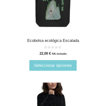
opciones
se
pueden
elegir
en
la
página
Ecobolsa ecológica Escalada
de
producto
0
22,00
€
IVA incluido
d
e
5
Seleccionar opciones
Este
producto
tiene
múltiples