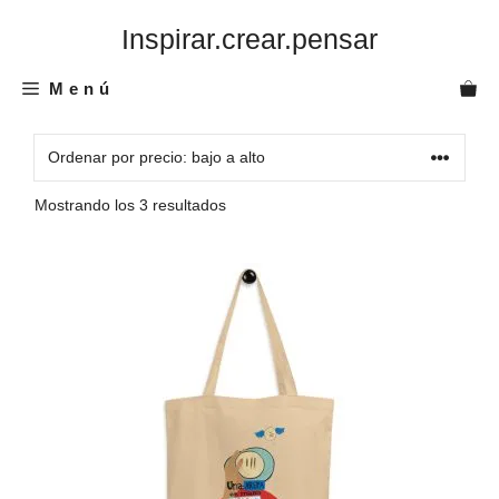
Saltar
Inspirar.crear.pensar
al
contenido
Menú
Ordenado
Mostrando los 3 resultados
por
precio:
Este
bajo
a
producto
alto
tiene
múltiples
variantes.
Las
opciones
se
pueden