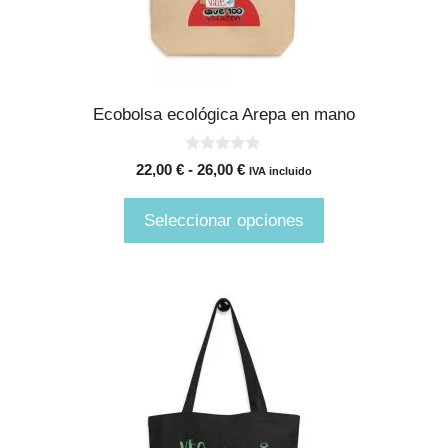
elegir
en
la
página
Ecobolsa ecológica Arepa en mano
de
producto
0
Rango
22,00
€
-
26,00
€
IVA incluido
d
de
e
5
precios:
Seleccionar opciones
desde
22,00 €
hasta
26,00 €
Este
producto
tiene
múltiples
variantes.
Las