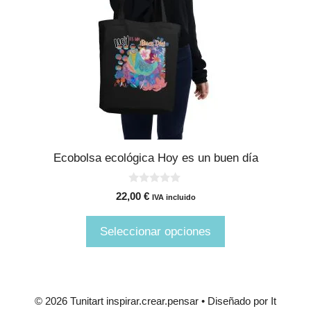
variantes.
Las
opciones
se
pueden
elegir
en
la
página
Ecobolsa ecológica Hoy es un buen día
de
producto
0
22,00
€
IVA incluido
d
e
5
Seleccionar opciones
© 2026 Tunitart inspirar.crear.pensar • Diseñado por It